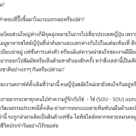
กของคนญี่ปุ่นอย่าง ‘ใช่ ใช่’ สู่ชื่อแบรนด์ SOU・SO
U