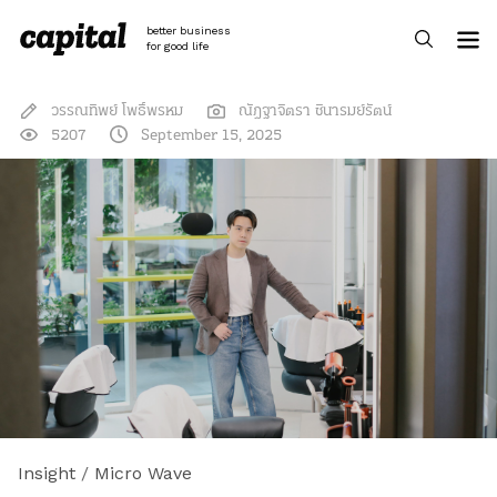
Skip
to
better business
content
for good life
วรรณทิพย์ โพธิ์พรหม
ณัฎฐาจิตรา ชินารมย์รัตน์
5207
September 15, 2025
Insight
/
Micro Wave