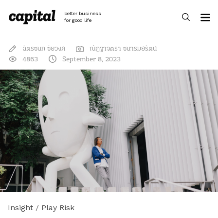
Skip
to
better business
content
for good life
ฉัตรชนก ชัยวงค์
ณัฎฐาจิตรา ชินารมย์รัตน์
4863
September 8, 2023
Insight
/
Play Risk