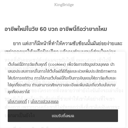
KingBridge
อาชีพใหม่ในวัย 60 บวก อาชีพนี้ถือว่ายากไหม
ยาก แต่เราก็มีหน้าที่ทำให้ความซับซ้อนนั้นมันย่อยง่ายและ
เขย่าออกมาให้เหลือนิดเดียว แล้วคนทำแบรนด์ส่วนใหญ่จะ
หยุดที่ตัวคอนเซปต์แต่ผมจะขยับไปที่ execution เข้าไปที่
เว็บไซต์นี้มีการจัดเก็บคุกกี้ (cookies) เพื่อจัดการข้อมูลส่วนบุคคล นำ
solution แล้วรูปแบบก็จะชัดเจนขึ้น
เสนอประสบการณ์ในการใช้เว็บไซต์ที่ดีที่สุดและช่วยเพิ่มประสิทธิภาพการ
ให้บริการแก่ท่าน การใช้งานเว็บไซต์นี้ถือเป็นการยินยอมให้เราจัดเก็บและ
รวมๆ แล้วนี่คือ Brand Narrative ซึ่งเป็นสิ่งที่เข้าไปตอบ
ใช้คุกกี้ของท่าน ท่านสามารถศึกษารายละเอียดเพิ่มเติมเกี่ยวกับนโยบาย
ปัญหาของเจ้าของโครงการทั้งหลายว่าทำยังไงฉันถึงจะเล่าเรื่อง
คุกกี้ของเราได้
ของฉันได้ เราก็จะเป็นข้อต่อที่ช่วยทำให้เขาได้อย่างที่ใจเขา
นโยบายคุกกี้
|
นโยบายส่วนบุคคล
ต้องการ เพราะบางครั้งเขาก็ไม่รู้หรอกว่าสิ่งที่เขาคิดมันควรจะ
ออกมาเป็นยังไง
ยอมรับทั้งหมด