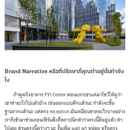
Brand Narrative หรือที่ปรึกษาที่คุณทำอยู่นั้นทำยัง
ไง
ถ้าพูดถึงอาคาร FYI Center ตอนแรกเขาแค่มาโชว์ให้ดูว่า
เขาทำอะไรไปแล้วบ้าง เช่นออกแบบตึกแล้วนะ กำลังจะขึ้น
ฐานรากแล้วนะ แต่ตรง reception มันเหมือนขาดอะไรบางอย่าง
เราก็เข้ามาช่วยคอนเฟิร์มสิ่งที่สถาปนิกทำว่าตรงนี้ดีอยู่แล้ว ทำ
ไปเลย ส่วนตรงนี้ดูว่างๆ นะ งั้นเพิ่ม wall art หน่อย หรือตรง