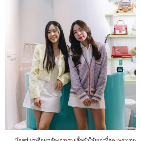
“โจทย์แรกคือเราต้องการวางเสื้อผ้าให้เยอะที่สุด เพราะทุก