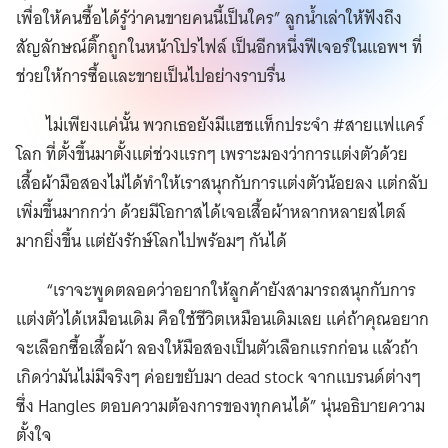
เพื่อให้คนซื้อได้รู้ว่าคนขายคนนี้เป็นใคร” ลูกน้ำเล่าให้ฟังถึง
สัญลักษณ์ติ๊กถูกในหน้าโปรไฟล์ เป็นอีกหนึ่งฟีเจอร์ในแอพฯ ที่
ช่วยให้การซื้อและขายเป็นไปอย่างราบรื่น
ไม่เพียงแค่นั้น พวกเธอยังมีแฮชแท็กประจำ #สายแฟแคร์
โลก ที่ตั้งขึ้นมาตั้งแต่ช่วงแรกๆ เพราะมองว่าการแต่งตัวด้วย
เสื้อผ้ามือสองไม่ได้ทำให้เราสนุกกับการแต่งตัวน้อยลง แต่กลับ
เพิ่มขึ้นมากกว่า ด้วยมีโอกาสได้เจอเสื้อผ้าหลากหลายสไตล์
มากยิ่งขึ้น แต่ยังรักษ์โลกไปพร้อมๆ กันได้
“เราจะพูดตลอดว่าอยากให้ลูกค้ายังสามารถสนุกกับการ
แต่งตัวได้เหมือนเดิม คือใช้ชีวิตเหมือนเดิมเลย แค่ถ้าคุณอยาก
จะเลือกซื้อเสื้อผ้า ลองให้มือสองเป็นตัวเลือกแรกก่อน แล้วถ้า
เกิดว่ามันไม่มีจริงๆ ค่อยขยับมา dead stock จากแบรนด์ต่างๆ
ซึ่ง Hangles ตอบความต้องการของทุกคนได้” นุ่นอธิบายความ
ตั้งใจ