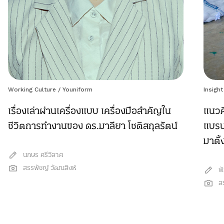
Working Culture
/
Youniform
Insight
เรื่องเล่าผ่านเครื่องแบบ เครื่องมือสำคัญใน
แนวค
ชีวิตการทำงานของ ดร.มาลียา โชติสกุลรัตน์
แบรนด
มาตั้
นภษร ศรีวิลาศ
สรรพัชญ์ วัฒนสิงห์
พ
ส