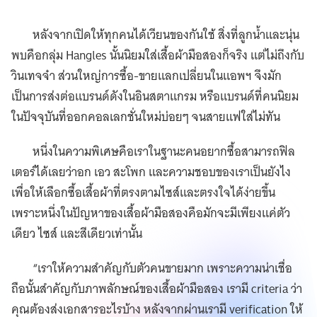
หลังจากเปิดให้ทุกคนได้เวียนของกันใช้ สิ่งที่ลูกน้ำและนุ่น
พบคือกลุ่ม Hangles นั้นนิยมใส่เสื้อผ้ามือสองก็จริง แต่ไม่ถึงกับ
วินเทจจ๋า ส่วนใหญ่การซื้อ-ขายแลกเปลี่ยนในแอพฯ จึงมัก
เป็นการส่งต่อแบรนด์ดังในอินสตาแกรม หรือแบรนด์ที่คนนิยม
ในปัจจุบันที่ออกคอลเลกชั่นใหม่บ่อยๆ จนสายแฟใส่ไม่ทัน
หนึ่งในความพิเศษคือเราในฐานะคนอยากซื้อสามารถฟิล
เตอร์ได้เลยว่าอก เอว สะโพก และความชอบของเราเป็นยังไง
เพื่อให้เลือกซื้อเสื้อผ้าที่ตรงตามไซส์และตรงใจได้ง่ายขึ้น
เพราะหนึ่งในปัญหาของเสื้อผ้ามือสองคือมักจะมีเพียงแค่ตัว
เดียว ไซส์ และสีเดียวเท่านั้น
“เราให้ความสำคัญกับตัวคนขายมาก เพราะความน่าเชื่อ
ถือนั้นสำคัญกับภาพลักษณ์ของเสื้อผ้ามือสอง เรามี criteria ว่า
คุณต้องส่งเอกสารอะไรบ้าง หลังจากผ่านเรามี verification ให้