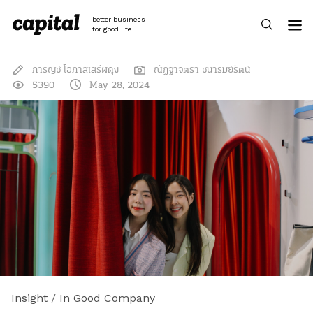
Skip
to
better business
content
for good life
ภาริญช์ โอภาสเสรีผดุง
ณัฎฐาจิตรา ชินารมย์รัตน์
5390
May 28, 2024
Insight
/
In Good Company