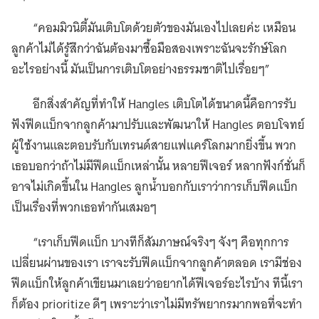
“คอมมิวนิตี้มันเติบโตด้วยตัวของมันเองไปเลยค่ะ เหมือน
ลูกค้าไม่ได้รู้สึกว่าฉันต้องมาซื้อมือสองเพราะฉันจะรักษ์โลก
อะไรอย่างนี้ มันเป็นการเติบโตอย่างธรรมชาติไปเรื่อยๆ”
อีกสิ่งสำคัญที่ทำให้ Hangles เติบโตได้ขนาดนี้คือการรับ
ฟังฟีดแบ็กจากลูกค้ามาปรับและพัฒนาให้ Hangles ตอบโจทย์
ผู้ใช้งานและตอบรับกับเทรนด์สายแฟแคร์โลกมากยิ่งขึ้น พวก
เธอบอกว่าถ้าไม่มีฟีดแบ็กเหล่านั้น หลายฟีเจอร์ หลากฟังก์ชั่นก็
อาจไม่เกิดขึ้นใน Hangles ลูกน้ำบอกกับเราว่าการเก็บฟีดแบ็ก
เป็นเรื่องที่พวกเธอทำกันเสมอๆ
“เราเก็บฟีดแบ็ก บางทีก็สัมภาษณ์จริงๆ จังๆ คือทุกการ
เปลี่ยนผ่านของเรา เราจะรับฟีดแบ็กจากลูกค้าตลอด เรามีช่อง
ฟีดแบ็กให้ลูกค้าเขียนมาเลยว่าอยากได้ฟีเจอร์อะไรบ้าง ทีนี้เรา
ก็ต้อง prioritize ดีๆ เพราะว่าเราไม่มีทรัพยากรมากพอที่จะทำ