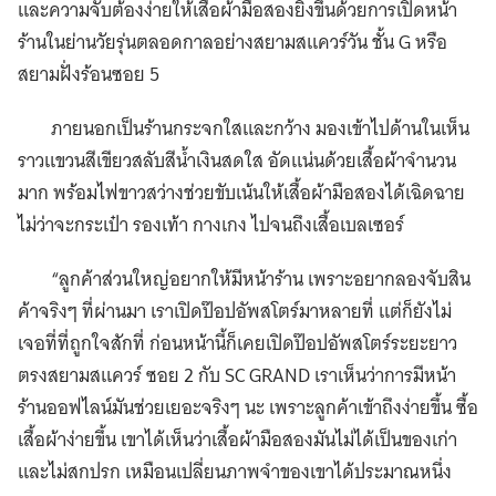
และความจับต้องง่ายให้เสื้อผ้ามือสองยิ่งขึ้นด้วยการเปิดหน้า
ร้านในย่านวัยรุ่นตลอดกาลอย่างสยามสแควร์วัน ชั้น G หรือ
สยามฝั่งร้อนซอย 5
ภายนอกเป็นร้านกระจกใสและกว้าง มองเข้าไปด้านในเห็น
ราวแขวนสีเขียวสลับสีน้ำเงินสดใส อัดแน่นด้วยเสื้อผ้าจำนวน
มาก พร้อมไฟขาวสว่างช่วยขับเน้นให้เสื้อผ้ามือสองได้เฉิดฉาย
ไม่ว่าจะกระเป๋า รองเท้า กางเกง ไปจนถึงเสื้อเบลเซอร์
“ลูกค้าส่วนใหญ่อยากให้มีหน้าร้าน เพราะอยากลองจับสิน
ค้าจริงๆ ที่ผ่านมา เราเปิดป๊อปอัพสโตร์มาหลายที่ แต่ก็ยังไม่
เจอที่ที่ถูกใจสักที่ ก่อนหน้านี้ก็เคยเปิดป๊อปอัพสโตร์ระยะยาว
ตรงสยามสแควร์ ซอย 2 กับ SC GRAND เราเห็นว่าการมีหน้า
ร้านออฟไลน์มันช่วยเยอะจริงๆ นะ เพราะลูกค้าเข้าถึงง่ายขึ้น ซื้อ
เสื้อผ้าง่ายขึ้น เขาได้เห็นว่าเสื้อผ้ามือสองมันไม่ได้เป็นของเก่า
และไม่สกปรก เหมือนเปลี่ยนภาพจำของเขาได้ประมาณหนึ่ง