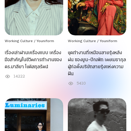
Working Culture /
Youniform
Working Culture /
Youniform
เรื่องเล่าผ่านเครื่องแบบ เครื่อง
ชุดทำงานที่เหมือนสายรุ้งหลัง
มือสำคัญในชีวิตการทำงานของ
ฝน ของยูน–ปัณพัท เตชเมธากุล
ดร.มาลียา โชติสกุลรัตน์
ผู้ก่อตั้งบริษัทสายรุ้งแห่งความ
ฝัน
14222
5410