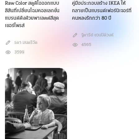
Raw Color สตูดิโอออกแบบ
คู่มือประกอบสร้าง IKEA ให้
สีสันที่เปลี่ยนโฉมคอลเลกชั่น
กลายเป็นแบรนด์เฟอร์นิเจอร์ที่
แบรนด์ดังด้วยพาเลตต์สีสุด
คนหลงรักกว่า 80 ปี
เซอร์ไพรส์
ฐิตารีย์ ชวนปิติวงศ์
รตา มนตรีวัต
4565
3599