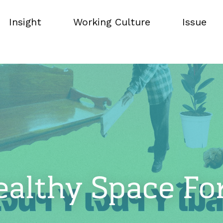
Insight
Working Culture
Issue
Insight
Working Culture
Issue
althy Space F