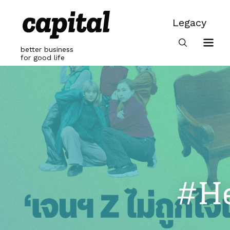
Skip
to
Legacy
content
Legacy
better business
for good life
#He