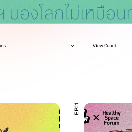
mns
View Count
EP.11