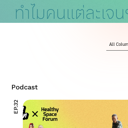
All Colu
Podcast
EP.32