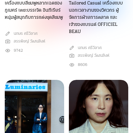
เครื่องแบบสีชมพูหลากเฉดของ
Tailored Casual เครื่องแบบ
ภูเมศร์ เตชะบรรเจิด อินทีเรียร์
นอกเวลางานของวิศวกร ผู้
หนุ่มผู้สนุกกับการแต่งชุดสีชมพู
จัดการฝ่ายการตลาด และ
เจ้าของแบรนด์ OFFICIEL
BEAU
นภษร ศรีวิลาศ
สรรพัชญ์ วัฒนสิงห์
นภษร ศรีวิลาศ
9742
สรรพัชญ์ วัฒนสิงห์
8606