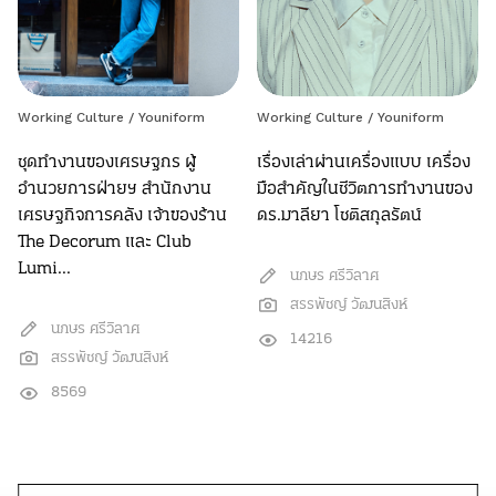
Working Culture
/
Youniform
Working Culture
/
Youniform
ชุดทำงานของเศรษฐกร ผู้
เรื่องเล่าผ่านเครื่องแบบ เครื่อง
อำนวยการฝ่ายฯ สำนักงาน
มือสำคัญในชีวิตการทำงานของ
เศรษฐกิจการคลัง เจ้าของร้าน
ดร.มาลียา โชติสกุลรัตน์
The Decorum และ Club
Lumi...
นภษร ศรีวิลาศ
สรรพัชญ์ วัฒนสิงห์
นภษร ศรีวิลาศ
14216
สรรพัชญ์ วัฒนสิงห์
8569