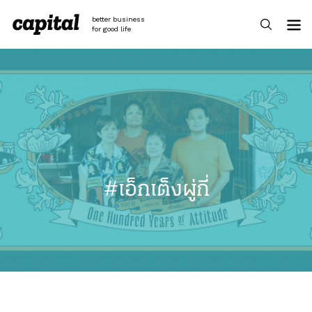
Skip
to
better business
content
for good life
#เอ็กเต็งผู่กี่