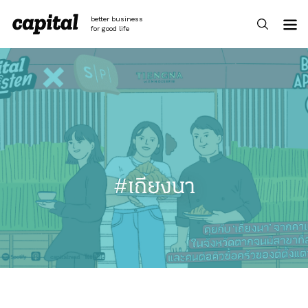
Skip
to
better business
content
for good life
#เถียงนา