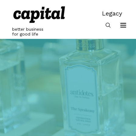
Skip
to
Legacy
content
Legacy
better business
for good life