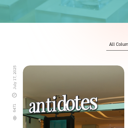
All Colu
July 17, 2025
6471