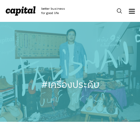
Skip
to
better business
content
for good life
#เครื่องประดับ