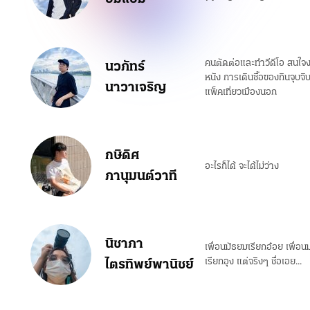
คนตัดต่อและทำวีดีโอ สนใจง
นวภัทร์
หนัง การเดินซื้อของกินจุบ
นาวาเจริญ
แพ็คเที่ยวเมืองนอก
กษิดิศ
อะไรก็ได้ จะได้ไม่ว่าง
ภานุมนต์วาที
นิชาภา
เพื่อนมัธยมเรียกอ๋อย เพื่อนม
ไตรทิพย์พานิชย์
เรียกอุง แต่จริงๆ ชื่อเอย...