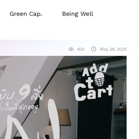
Green Cap.
Being Well
Green Cap.
Being Well
816
May 28, 2025