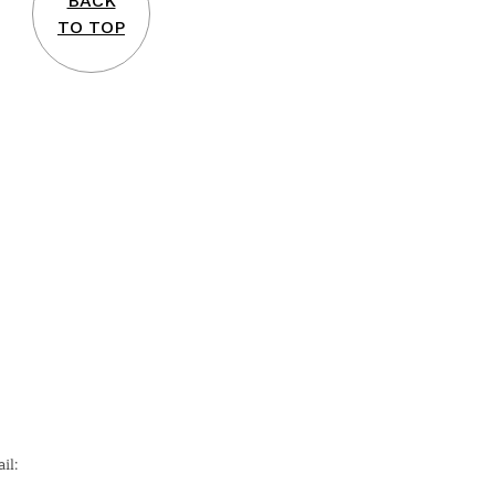
BACK
TO TOP
il: