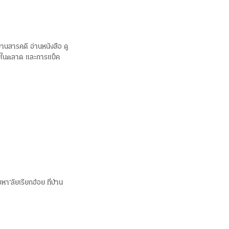
านสารคดี อ่านหนังสือ ดู
จิบในตลาด และการแบ็ค
หา’ลัยเรียกอ้อย ที่บ้าน