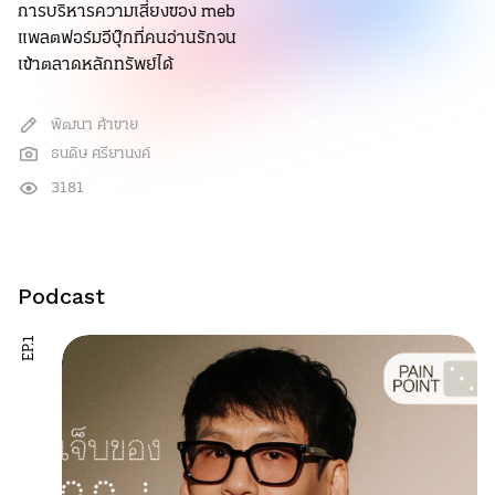
การบริหารความเสี่ยงของ meb
แพลตฟอร์มอีบุ๊กที่คนอ่านรักจน
เข้าตลาดหลักทรัพย์ได้
พัฒนา ค้าขาย
ธนดิษ ศรียานงค์
3181
Podcast
EP.1