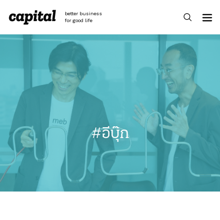
Skip
to
better business
content
for good life
#อีบุ๊ก