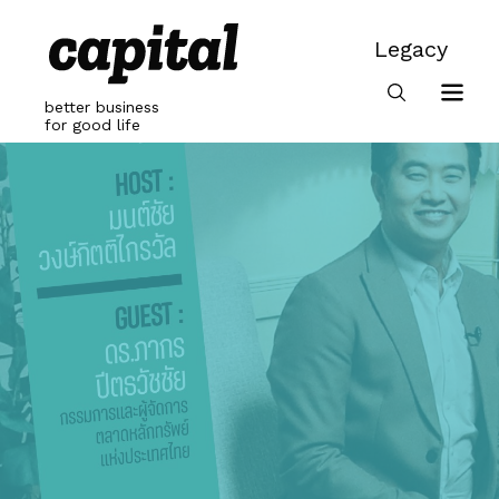
Skip
to
Legacy
content
Legacy
better business
for good life