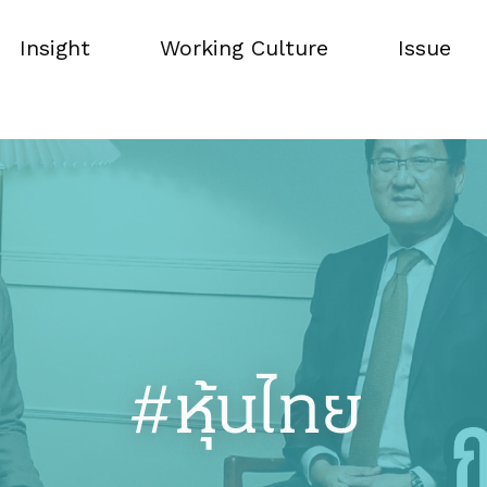
Insight
Working Culture
Issue
Insight
Working Culture
Issue
#หุ้นไทย