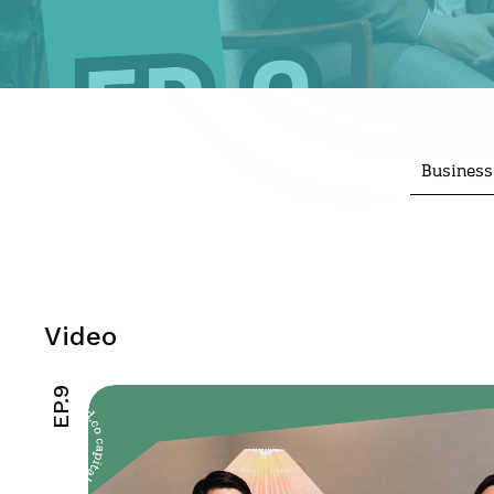
Busines
Video
EP.9