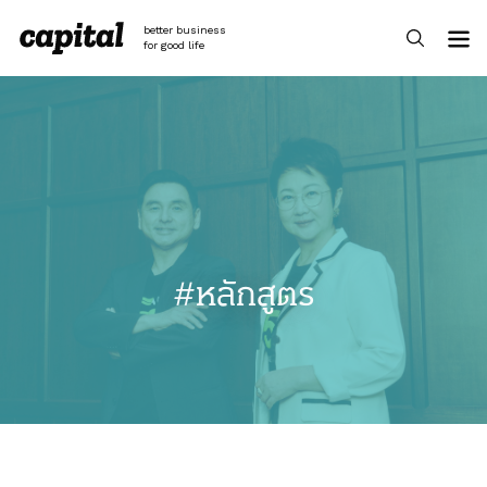
Skip
to
better business
content
for good life
#หลักสูตร