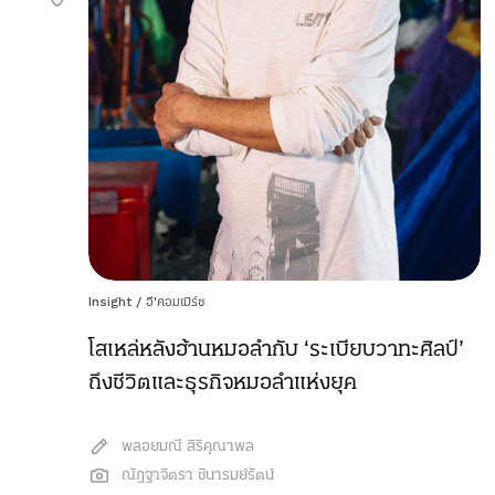
Insight
/
อี'คอมเมิร์ซ
โสเหล่หลังฮ้านหมอลำกับ ‘ระเบียบวาทะศิลป์’
ถึงชีวิตและธุรกิจหมอลำแห่งยุค
พลอยมณี สิริคุณาพล
ณัฎฐาจิตรา ชินารมย์รัตน์