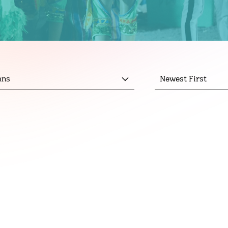
mns
Newest First