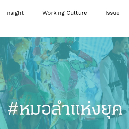
Insight
Working Culture
Issue
Insight
Working Culture
Issue
#หมอลำแห่งยุค