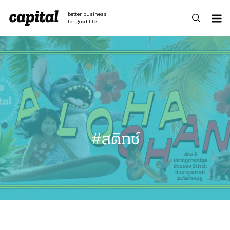
Skip
to
better business
content
for good life
#สติทช์