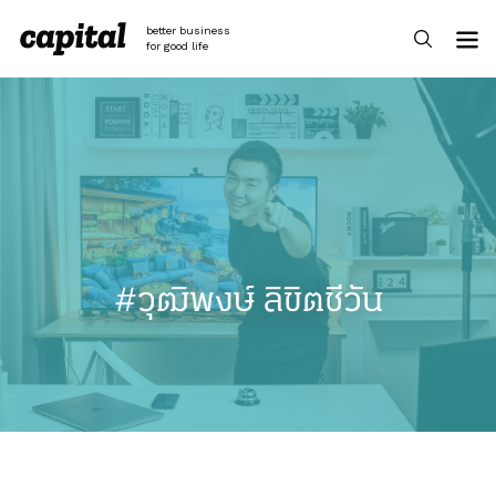
Skip
to
better business
content
for good life
#วุฒิพงษ์ ลิขิตชีวัน