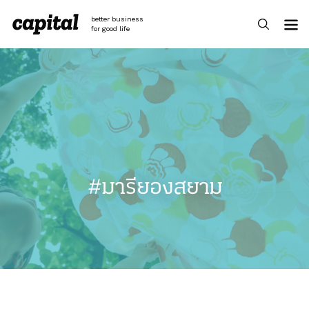
Skip
to
better business
content
for good life
#มารียองสยาม