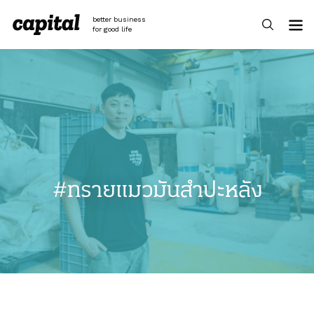
Skip
to
better business
content
for good life
#ทรายแมวมันสำปะหลัง