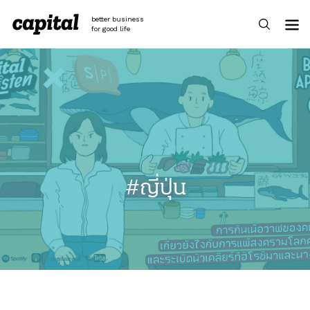
Skip
to
better business
content
for good life
#ญี่ปุ่น