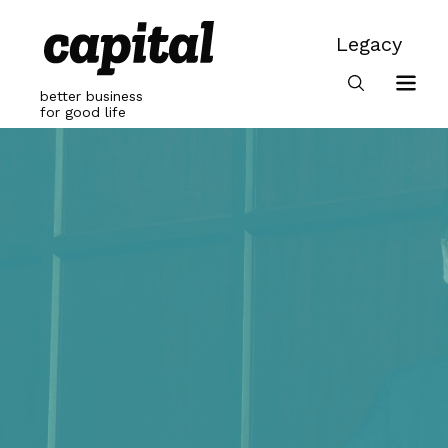
Skip
to
Legacy
content
Legacy
better business
for good life