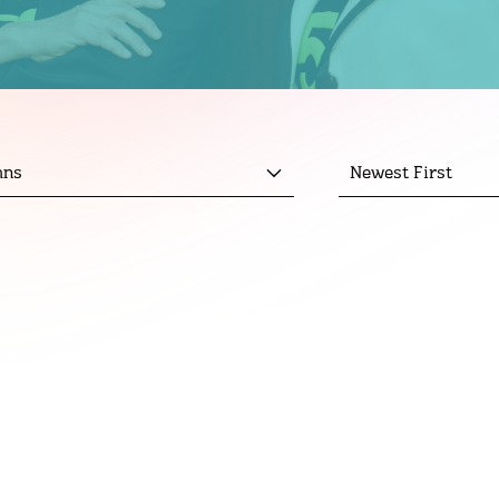
mns
Newest First