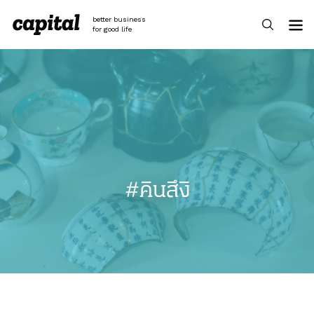
Skip
to
better business
content
for good life
#คินสึงิ