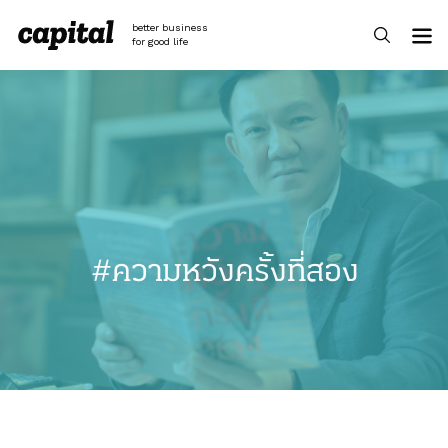
Skip
to
better business
content
for good life
#ความหวังครั้งที่สอง