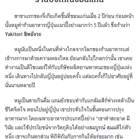
สาขาแรกของจี่เกียเกิดขึ้นที่ขอนแก่นเมื่อ 2 ปีก่อน ก่อนหน้า
นั้นหมูทำร้านอาหารญี่ปุ่นแนวปิ้งย่างมากว่า 5 ปีแล้ว ชื่อร้านว่า
Yakitori อิหยังวะ
หมูนับเป็นหนึ่งในคนที่ห่างไกลจากโลกของร้านอาหารแต่
เข้าวงการมาด้วยความหลงใหล ย้อนกลับไปไกลกว่านั้น เขาเคย
ทำงานเป็นดีไซเนอร์ให้กับบริษัทผลิตยานพาหนะของญี่ปุ่นแห่ง
หนึ่ง เดินทางไปกลับญี่ปุ่นอยู่บ่อยครั้ง แต่ละครั้งก็ไปอาศัยอยู่ที่
นั่นนานหลายปี
หมูเป็นสายกินดื่ม แถมยังชอบทำกับแกล้มเสิร์ฟวงเหล้าเป็น
ชีวิตจิตใจ ตอนไปอยู่ญี่ปุ่น เขาประทับใจในขั้นตอนการปรุง
อาหารมาก โดยเฉพาะอาหารประเภทปิ้งย่าง “เขาทำสะอาด มี
วินัย และใช้ประโยชน์จากวัตถุดิบได้อย่างสมบูรณ์ สมมติไก่ตัว
หนึ่ง เขาจะกินทุกส่วน พิถีพิถันกับการกินให้อร่อยมาก เช่น