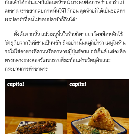
กินแล้วได้กลิ่นแรงก็เบือนหน้าหนี บางคนติดภาพว่าปลาร้าไม่
สะอาด เราอยากลบภาพนั้นให้ได้ก่อน สุดท้ายก็ได้เป็นซอสทา
เระปลาร้าที่คนไม่ชอบปลาร้าก็กินได้”
ตั้งต้นจากนั้น แล้วเมนูอื่นในร้านก็ตามมา โดยยึดหลักใช้
วัตถุดิบจากในอีสานเป็นหลัก ถึงอย่างนั้นหมูก็ย้ำว่า เมนูในร้าน
จะไม่ใช่อาหารอีสานหรืออาหารญี่ปุ่นร้อยเปอร์เซ็นต์ แต่จะคือ
ตรงกลางของสองวัฒนธรรมที่สะท้อนผ่านวัตถุดิบและ
กระบวนการทำอาหาร