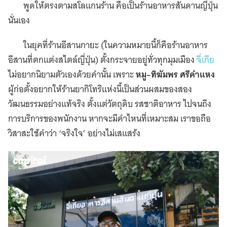
พูดให้ตรงตามสโลแกนร้าน คือเป็นร้านอาหารสันดานญี่ปุ่น
นั่นเอง
ในยุคที่ร้านอีสานกายะ (ในความหมายนี้ก็คือร้านอาหาร
อีสานที่ตกแต่งสไตล์ญี่ปุ่น) ตั้งกระจายอยู่ทั่วทุกมุมเมือง
จี่เกีย
ไม่อยากนิยามตัวเองด้วยคำนั้น เพราะ
หมู–ทิฆัมพร ศรีคำแหง
ผู้ก่อตั้งอยากให้ร้านยากิโทริแห่งนี้เป็นส่วนผสมของสอง
วัฒนธรรมอย่างแท้จริง ตั้งแต่วัตถุดิบ รสชาติอาหาร ไปจนถึง
การบริการของพนักงาน หากจะมีคำไหนที่เหมาะสม เราขอถือ
วิสาสะใช้คำว่า ‘จริงใจ’ อย่างไม่เสแสร้ง