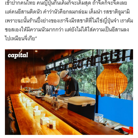
เข้าปากคนไทย คนญี่ปุ่นกินเค็มก็จะเค็มสุด ถ้าจืดก็จะจืดเลย
แต่คนอีสานติดนัว คำว่านัวคือกลมกล่อม เค็มนำ รสชาติอูมามิ
เพราะฉะนั้นร้านปิ้งย่างของเราจึงมีรสชาติที่ไม่ใช่ญี่ปุ่นจ๋า เราต้ม
ซอสเองให้มีความนัวมากกว่า แต่ยังไม่ได้ใส่ความเป็นอีสานลง
ไปเหมือนจี่เกีย”