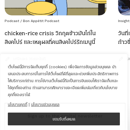
Podcast
/
Bon Appétit Podcast
Insight
chicken-rice crisis วิกฤตข้าวมันไก่ใน
วันท
สิงคโปร์ และเหตุผลที่คนสิงคโปร์รักเมนูนี้
ก้าว
มณีเนตร วรชนะนันท์
ม
เว็บไซต์นี้มีการจัดเก็บคุกกี้ (cookies) เพื่อจัดการข้อมูลส่วนบุคคล นำ
เสนอประสบการณ์ในการใช้เว็บไซต์ที่ดีที่สุดและช่วยเพิ่มประสิทธิภาพการ
ให้บริการแก่ท่าน การใช้งานเว็บไซต์นี้ถือเป็นการยินยอมให้เราจัดเก็บและ
ใช้คุกกี้ของท่าน ท่านสามารถศึกษารายละเอียดเพิ่มเติมเกี่ยวกับนโยบาย
คุกกี้ของเราได้
นโยบายคุกกี้
|
นโยบายส่วนบุคคล
Sign up to the capital newsletter
ยอมรับทั้งหมด
YOUR EMAIL