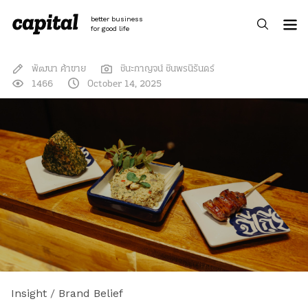
Skip
to
better business
content
for good life
พัฒนา ค้าขาย
ชินะกาญจน์ ชินพรนิรันดร์
1466
October 14, 2025
Insight
/
Brand Belief