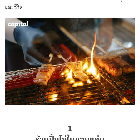
และชีวิต
1
ร้านปิ้งไก่ในขอนแก่น