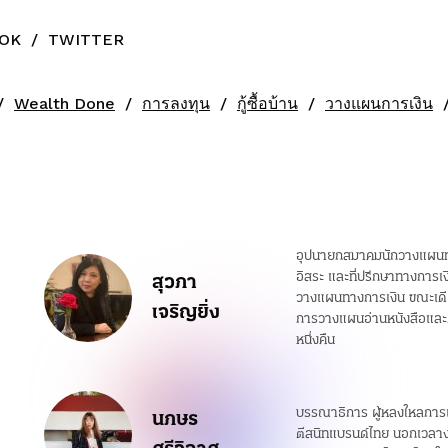
OK
/
TWITTER
Wealth Done
การลงทุน
กู้ซื้อบ้าน
วางแผนการเงิน
อุปนายกสมาคมนักวางแผนท
อิสระ และที่ปรึกษาทางการเ
สุวภา
วางแผนทางการเงิน ขณะเดีย
เจริญยิ่ง
การวางแผนอ่านหนังสือและดู
หนึ่งคืน
บรรณาธิการ ผู้หลงใหลการเล่
นภษร
ตีสนิทแบรนด์ไทย นอกเวลางา