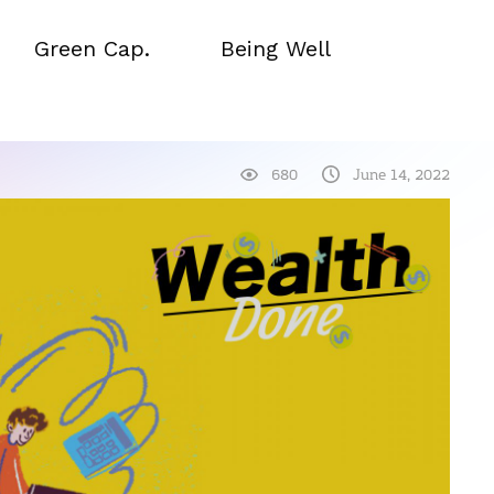
Green Cap.
Being Well
Green Cap.
Being Well
680
June 14, 2022