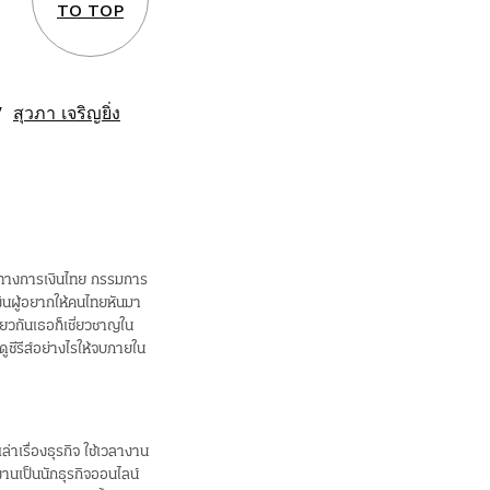
TO TOP
สุวภา เจริญยิ่ง
างการเงินไทย กรรมการ
งินผู้อยากให้คนไทยหันมา
วกันเธอก็เชี่ยวชาญใน
ซีรีส์อย่างไรให้จบภายใน
าเรื่องธุรกิจ ใช้เวลางาน
นเป็นนักธุรกิจออนไลน์