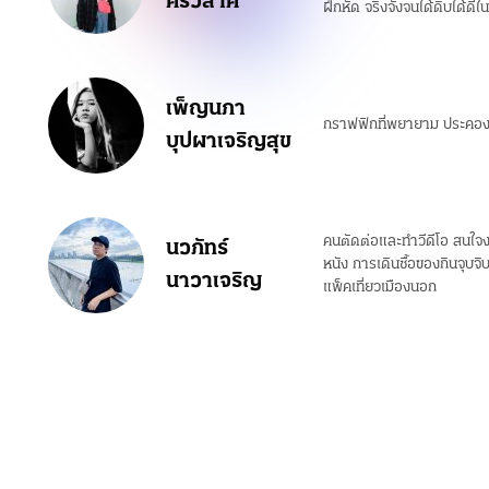
ศรีวิลาศ
ฝึกหัด จริงจังจนได้ดิบได้ดี
เพ็ญนภา
กราฟฟิกที่พยายาม ประคองส
บุปผาเจริญสุข
คนตัดต่อและทำวีดีโอ สนใจง
นวภัทร์
หนัง การเดินซื้อของกินจุบ
นาวาเจริญ
แพ็คเที่ยวเมืองนอก