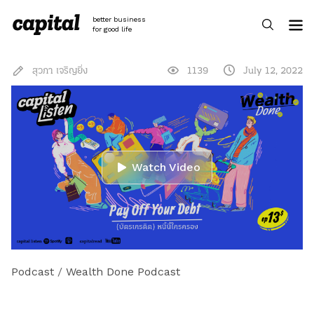
Skip
to
better business
content
for good life
สุวภา เจริญยิ่ง
1139
July 12, 2022
Watch Video
Podcast
/
Wealth Done Podcast