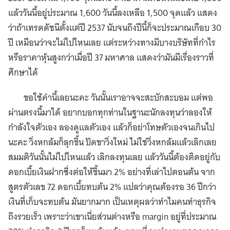
แล้ววันนี้อยู่ประมาณ 1,600 วันนี้ลงเหลือ 1,500 จุดแล้ว แสดง
ว่าถ้าเทรดดัชนีตั้งแต่ปี 2537 นับจนถึงปีนี้ก็จะประมาณเกือบ 30
ปี เหมือนว่าจะไม่ไปไหนเลย แต่ระหว่างทางมีบางบริษัทที่กำไร
หรือราคาหุ้นสูงกว่าเมื่อปี 37 มหาศาล แสดงว่ามันมีเรื่องราวที่
ศึกษาได้
ขอใช้คำนี้เลยนะคะ วันนั้นเราอาจจะสะบักสะบอม แต่พอ
ผ่านตรงนี้มาได้ อยากบอกทุกท่านในฐานะนักลงทุนว่าลองให้
กำลังใจตัวเอง ลองดูแลตัวเอง แล้วก็อย่าโทษตัวเองจนเกินไป
นะคะ วิ่งหกล้มก็ลุกขึ้น ปัดขาวิ่งใหม่ ไม่ใช่วิ่งหกล้มแล้วเลิกเลย
สมมติวันนั้นไม่ไปไหนแล้ว เลิกลงทุนเลย แล้ววันนี้ต้องติดอยู่กับ
ดอกเบี้ยเงินฝากซึ่งต่อให้ขึ้นมา 2% อย่างที่เล่าไปตอนต้น จาก
สูตรตัวเลข 72 ดอกเบี้ยทบต้น 2% แปลว่าคุณต้องรอ 36 ปีกว่า
เงินที่เก็บจะทบต้น มันยากมาก เป็นเหตุผลว่าทำไมคนทำธุรกิจ
ถึงรวยเร็ว เพราะว่าเขาเนี่ยส่วนต่างหรือ margin อยู่ที่ประมาณ