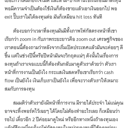
เยอะกว่าเดิมก็ยิ่งใจไม่ดี และสาม–บางท่านใช้เงินร้อนมาลงทุน
พอมีความจำเป็นต้องใช้เงินก็ต้องขายแล้วเอาเงินออกไป พอ
exit ปั๊บเราไม่ได้ลงทุนต่อ มันก็เหมือน hit loss ทันที
ต้องบอกว่าเวลาที่ลงทุนมันมีทั้งภาพโฟกัสตรงหน้าที่เขา
เรียกว่า zoom in กับภาพระยะยาวคือ zoom out เศรษฐกิจของ
เราตอนนี้ต้องถามว่าหลังจากเริ่มเปิดประเทศแล้วมันจะค่อยๆ ดี
ขึ้น แต่ในช่วงปีนี้หรือปีหน้ามันจะวิกฤตแน่ๆ ดังนั้นในเรื่องการ
ลงทุนถ้าเราเจอแบบนี้ก็ต้องหันกลับมาดูตัวเราด้วยว่า ตัวเรา
หน้าที่การงานเป็นยังไง กระแสเงินสดหรือเขาเรียกว่า cash
flow เป็นยังไง เงินเก็บเราเป็นยังไง เพื่อจะวางตัวเราให้เหมาะ
สมกับการลงทุน
สมมติว่าตัวเรายังมีหน้าที่การงาน มีรายได้ประจำ ไม่แน่คุณ
อาจจะทิ้งพอร์ตไว้เฉยๆ ได้โดยไม่ต้องทำอะไรเลย ก็เหมือนว่า
รอไป เดี๋ยวอีก 2 ปีค่อยมาดูใหม่ หรืออีกทางหนึ่งถ้าลงทุนเอง
แล้วรู้สึกเหนื่อยก็มาโฟกัสลงทุนในหน่วยลงทุนที่ใช้ลดหย่อน