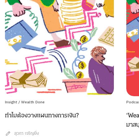
Insight
/
Wealth Done
Podca
ทำไมต้องวางแผนทางการเงิน?
‘Wea
มาสน
สุวภา เจริญยิ่ง