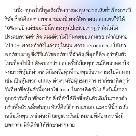
หนึ่ง–ทุกครั้งที่พูดถึงเรื่องการลงทุน จะขอเน้นย้ำเรื่องการมี
วินัย ซึ่งก็คือความพยายามมอนิเตอร์อัตราผลตอบแทนให้ได้
10% ต่อปี แต่สมมติปีนี้เราลงทุนไปแล้วปรากฏว่ามันไม่ได้
ประสบความสำเร็จ สมมติว่าไม่ได้ผลตอบแทนเลย เท่ากับหาย
ไป 10% เราจะทำยังไงถ้าอยู่ในหุ้น เราจะ recommend ให้เอา
พอร์ตฯ มาดู ซึ่งวิธีแก้ไขพอร์ตฯ ที่สำคัญที่สุดก็คือ ดูว่าหุ้นตัว
ไหนที่ลงไปลึก ต้องบอกว่า บ่อยครั้งก็มีเหตุการณ์ที่ตลาดตกใจ
จนบางทีหุ้นที่ต่างชาติถือหรือหุ้นที่กองทุนถือราคาลงไปลึกมาก
เช่น เป็นหุ้นพวก utility ต่างๆ หรือหุ้นธนาคาร เราก็ลองคิดดูว่า
วันที่เราซื้อหุ้นตัวนี้มาเราใช้ logic ในการคิดยังไง ซึ่งวันนี้ราคา
ถูกกว่าวันที่เราซื้อมาอีก สิ่งที่ทำได้คือซื้อหุ้นตัวเดิมในราคาต่ำ
กว่าเพื่อถัวเฉลี่ยต้นทุน อันนี้คือวิธีการแรกเลยนะคะ ทีนี้การถัว
เฉลี่ยต้นทุน เราก็ต้องมี target หรือเป้าหมายที่ต้องการ ซึ่งมี
บทความ มีรีเสิร์ช ให้ศึกษามากมาย