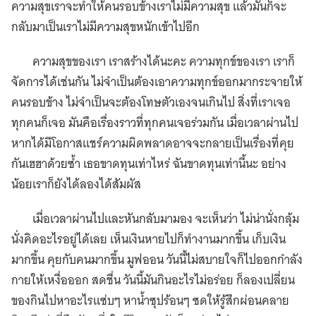
ความสุขเราจะทำให้คนรอบข้างเราไม่มีความสุข แล้วมันก็จะ
กลับมาเป็นเราไม่มีความสุขหนักเข้าไปอีก
ความสุขของเรา เราสร้างได้นะคะ ความทุกข์ของเรา เราก็
จัดการได้เช่นกัน ไม่จำเป็นต้องเอาความทุกข์ออกมากระจายให้
คนรอบข้าง ไม่จำเป็นจะต้องโทษตัวเองจนเกินไป สิ่งที่เราเจอ
ทุกคนก็เจอ มันคือเรื่องราวที่ทุกคนเจอร่วมกัน เมื่อเวลาผ่านไป
หากได้มีโอกาสแชร์ความผิดพลาดอาจจะกลายเป็นเรื่องที่คุย
กันเฮฮาด้วยซ้ำ เธอขาดทุนเท่าไหร่ ฉันขาดทุนเท่านี้นะ อย่าง
น้อยเราก็ยังได้ลองได้สัมผัส
เมื่อเวลาผ่านไปและหันกลับมามอง จะเห็นว่า ไม่น่านั่งกลุ้ม
นั่งคิดอะไรอยู่ได้เลย เห็นเงินหายไปก็ทำงานมากขึ้น เก็บเงิน
มากขึ้น คุยกับคนมากขึ้น มูฟออน วันนี้ไม่สบายใจก็ไปออกกำลัง
กายให้เหงื่อออก สดชื่น วันนี้มันกินอะไรไม่อร่อย ก็ลองเปลี่ยน
ของกินไปหาอะไรแซ่บๆ หาน้ำซุปร้อนๆ ซดให้รู้สึกผ่อนคลาย