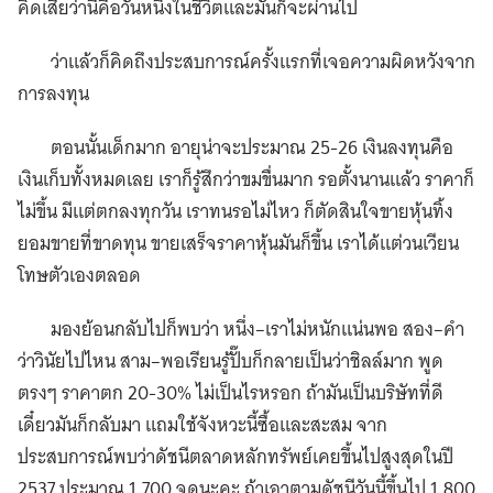
คิดเสียว่านี่คือวันหนึ่งในชีวิตและมันก็จะผ่านไป
ว่าแล้วก็คิดถึงประสบการณ์ครั้งแรกที่เจอความผิดหวังจาก
การลงทุน
ตอนนั้นเด็กมาก อายุน่าจะประมาณ 25-26 เงินลงทุนคือ
เงินเก็บทั้งหมดเลย เราก็รู้สึกว่าขมขื่นมาก รอตั้งนานแล้ว ราคาก็
ไม่ขึ้น มีแต่ตกลงทุกวัน เราทนรอไม่ไหว ก็ตัดสินใจขายหุ้นทิ้ง
ยอมขายที่ขาดทุน ขายเสร็จราคาหุ้นมันก็ขึ้น เราได้แต่วนเวียน
โทษตัวเองตลอด
มองย้อนกลับไปก็พบว่า หนึ่ง–เราไม่หนักแน่นพอ สอง–คำ
ว่าวินัยไปไหน สาม–พอเรียนรู้ปั๊บก็กลายเป็นว่าชิลล์มาก พูด
ตรงๆ ราคาตก 20-30% ไม่เป็นไรหรอก ถ้ามันเป็นบริษัทที่ดี
เดี๋ยวมันก็กลับมา แถมใช้จังหวะนี้ซื้อและสะสม จาก
ประสบการณ์พบว่าดัชนีตลาดหลักทรัพย์เคยขึ้นไปสูงสุดในปี
2537 ประมาณ 1,700 จุดนะคะ ถ้าเอาตามดัชนีวันนี้ขึ้นไป 1,800