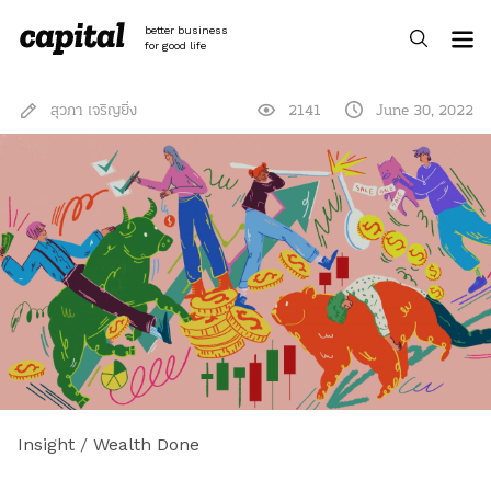
Skip
to
better business
content
for good life
สุวภา เจริญยิ่ง
2141
June 30, 2022
Insight
/
Wealth Done