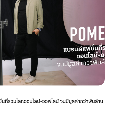
นที่รวมโลกออนไลน์-ออฟไลน์ จนมีมูลค่ากว่าพันล้าน