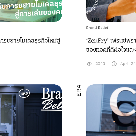
Brand Belief
ารขยายโมเดลธุรกิจใหม่สู่
‘ZenFry’ เฟรนซ์ฟราย
ของทอดที่ดีต่อใจแล
2040
April 24
EP.4