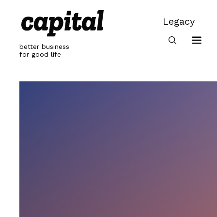
Skip
to
Legacy
content
Legacy
better business
for good life