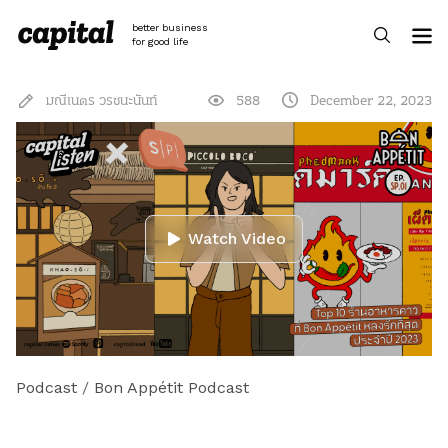
Skip
to
better business
content
for good life
มณีเนตร วรชนะนันท์
588
December 22, 2023
Watch Video
Podcast
/
Bon Appétit Podcast