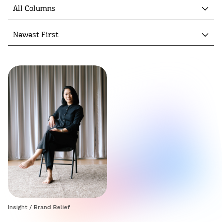
All Columns
Newest First
Insight
/
Brand Belief