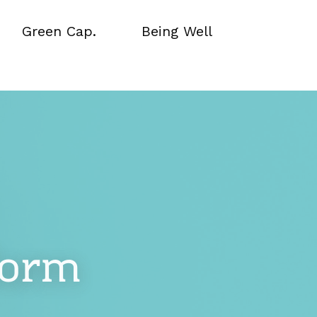
Green Cap.
Being Well
Green Cap.
Being Well
form