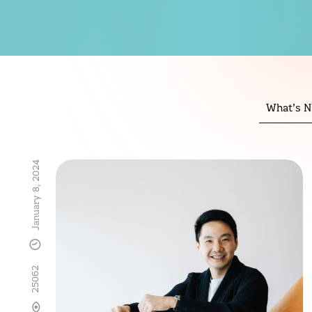
What’s 
January 8, 2024
25062