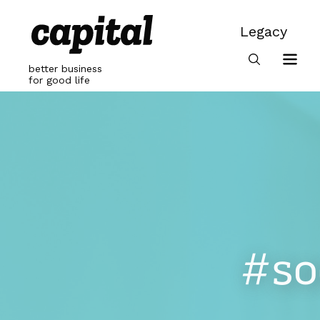
Skip
to
Legacy
content
Legacy
better business
for good life
#so