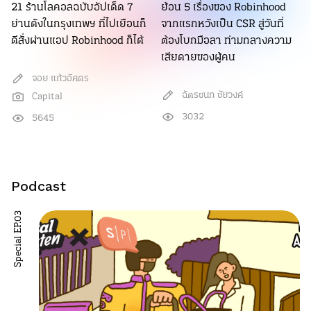
21 ร้านโลคอลฉบับอัปเด็ด 7
ย้อน 5 เรื่องของ Robinhood
ย่านดังในกรุงเทพฯ ที่ไปเยือนก็
จากแรกหวังเป็น CSR สู่วันที่
ดีสั่งผ่านแอป Robinhood ก็ได้
ต้องโบกมือลา ท่ามกลางความ
เสียดายของผู้คน
จอย แก้วอัศดร
ฉัตรชนก ชัยวงค์
Capital
3032
5645
Podcast
Special EP.03