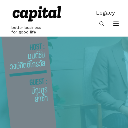
Skip
to
Legacy
content
Legacy
better business
for good life