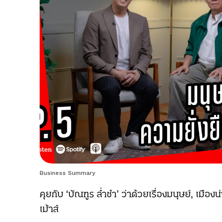
Business Summary
คุยกับ ‘บัณฑูร ล่ำซำ’ ว่าด้วยเรื่องมนุษย์, เมืองน
เม้าส์