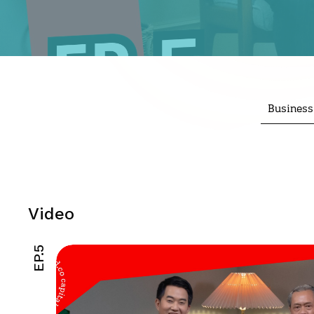
Busines
Video
EP.5