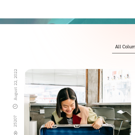
All Colu
August 22, 2022
25207