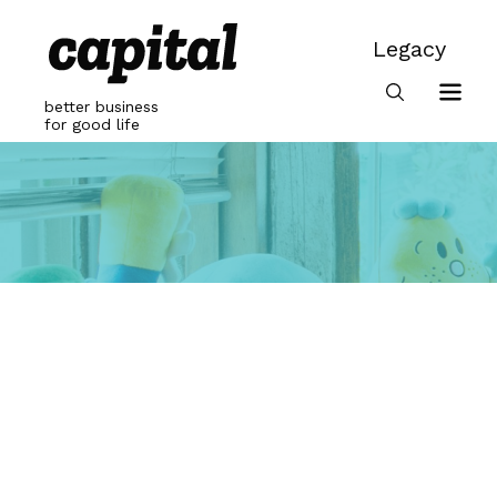
Skip
to
Legacy
content
Legacy
better business
for good life