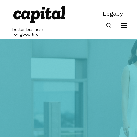
Skip
to
Legacy
content
Legacy
better business
for good life