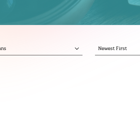
mns
Newest First