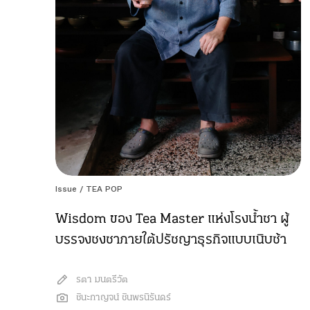
Issue
/
TEA POP
Wisdom ของ Tea Master แห่งโรงน้ำชา ผู้
บรรจงชงชาภายใต้ปรัชญาธุรกิจแบบเนิบช้า
รตา มนตรีวัต
ชินะกาญจน์ ชินพรนิรันดร์