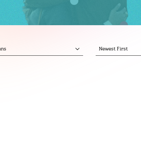
mns
Newest First