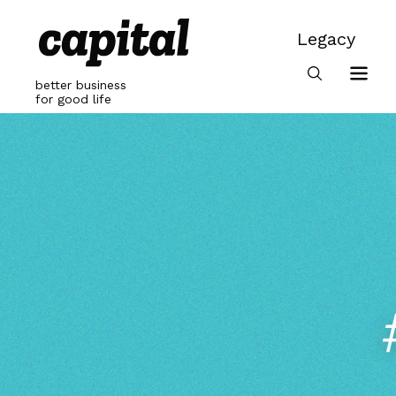
Skip
to
Legacy
content
Legacy
better business
for good life