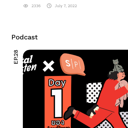
2336
July 7, 2022
Podcast
EP.28