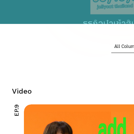
All Colu
Video
EP.9