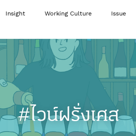
Insight
Working Culture
Issue
Insight
Working Culture
Issue
#ไวน์ฝรั่งเศส