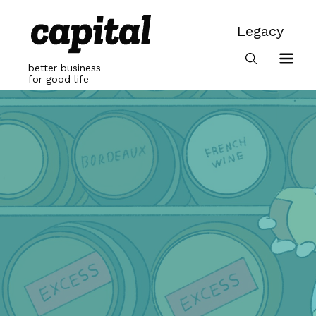
Skip
to
Legacy
content
Legacy
better business
for good life