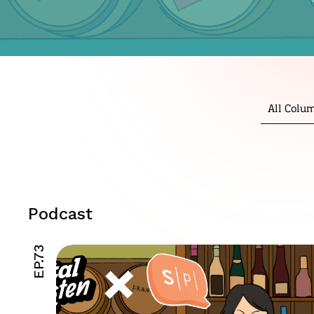
All Colu
Podcast
EP.73