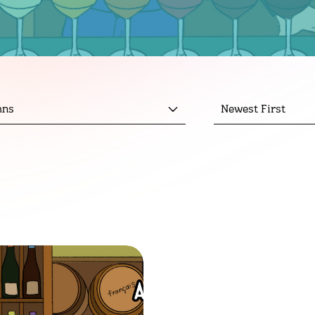
mns
Newest First