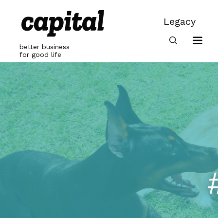
Skip
to
Legacy
content
Legacy
better business
for good life
#