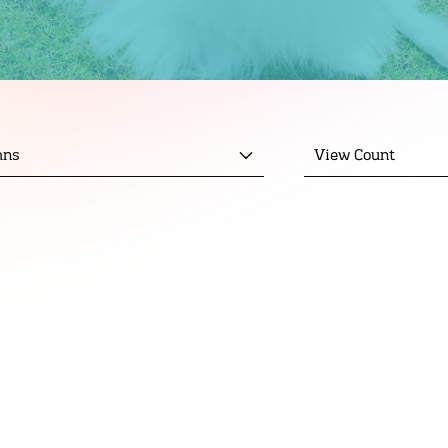
mns
View Count