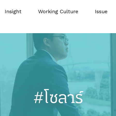
Insight
Working Culture
Issue
Insight
Working Culture
Issue
#โซลาร์