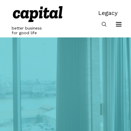
Skip
to
Legacy
content
Legacy
better business
for good life