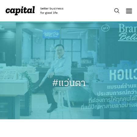
Skip
to
better business
content
for good life
#แว่นตา