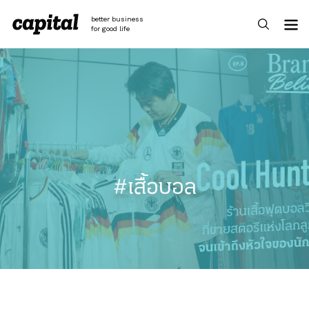
Skip
to
better business
content
for good life
#เสื้อบอล