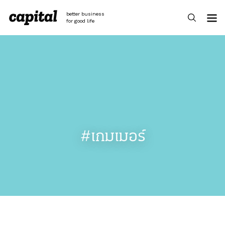
Skip
to
better business
content
for good life
#เกมเมอร์