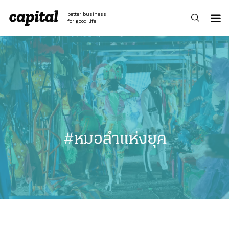
Skip
to
better business
content
for good life
#หมอลำแห่งยุค