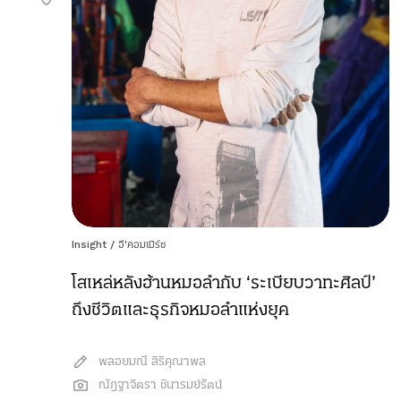
Insight
/
อี'คอมเมิร์ซ
โสเหล่หลังฮ้านหมอลำกับ ‘ระเบียบวาทะศิลป์’
ถึงชีวิตและธุรกิจหมอลำแห่งยุค
พลอยมณี สิริคุณาพล
ณัฎฐาจิตรา ชินารมย์รัตน์