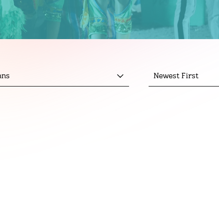
mns
Newest First