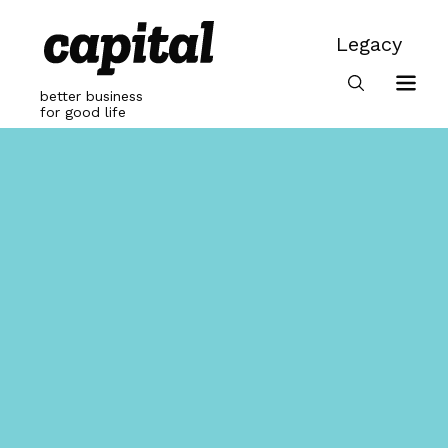
Skip
to
Legacy
content
Legacy
better business
for good life