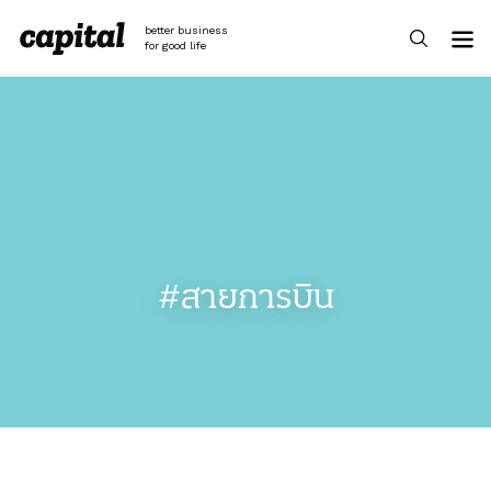
Skip
to
better business
content
for good life
#สายการบิน